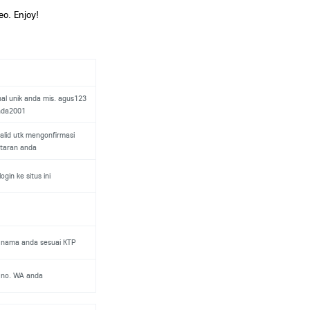
o. Enjoy!
al unik anda mis. agus123
inda2001
valid utk mengonfirmasi
taran anda
ogin ke situs ini
- nama anda sesuai KTP
- no. WA anda