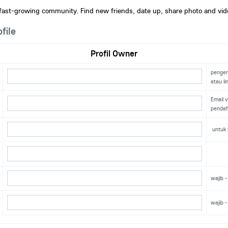
 fast-growing community. Find new friends, date up, share photo and vide
file
Profil Owner
pengen
atau l
Email 
pendaf
untuk l
wajib 
wajib 